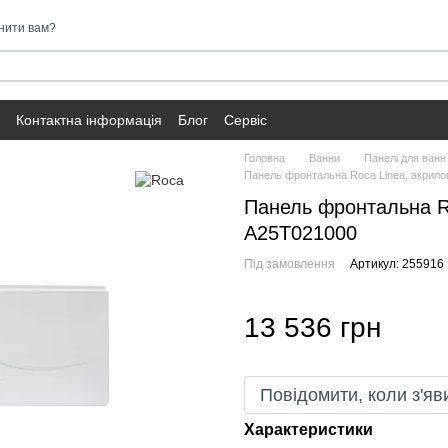
нити вам?
Контактна інформація
Блог
Сервіс
Головна
Ванни
Панелі для ванн
Панель фронтальна Roca Linea, акрило
Панель фронтальна Ro
A25T021000
Під замовлення
Артикул: 255916
13 536 грн
Повідомити, коли з'яв
Характеристики