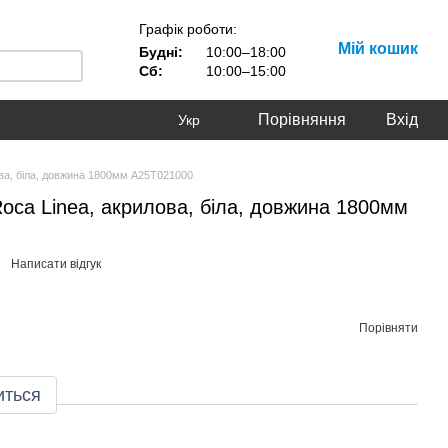
Графік роботи:
Мій кошик
Будні:
10:00–18:00
Сб:
10:00–15:00
Порівняння
Вхід
Укр
ва, біла, довжина 1800мм A25T021000
ca Linea, акрилова, біла, довжина 1800мм
Написати відгук
Порівняти
иться