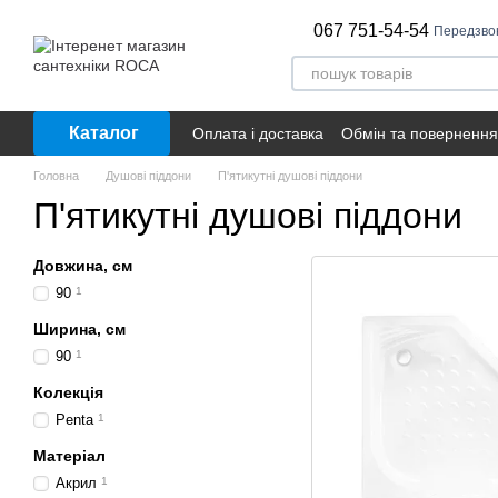
Перейти до основного контенту
067 751-54-54
Передзво
Каталог
Оплата і доставка
Обмін та повернення
Головна
Душові піддони
П'ятикутні душові піддони
П'ятикутні душові піддони
Довжина, см
90
1
Ширина, см
90
1
Колекція
Penta
1
Матеріал
Акрил
1