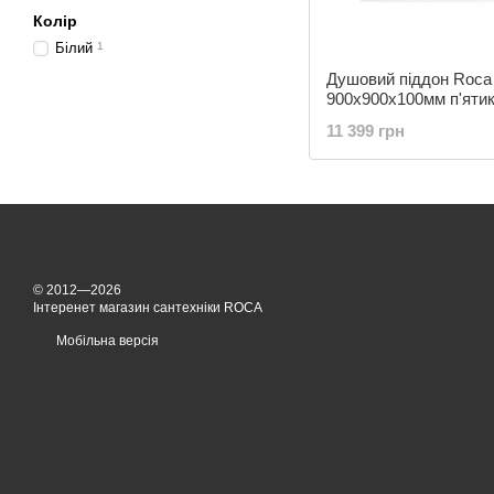
Колір
Білий
1
Душовий піддон Roca
900х900х100мм п'яти
A276267000
11 399 грн
© 2012—2026
Інтеренет магазин сантехніки ROCA
Мобільна версія