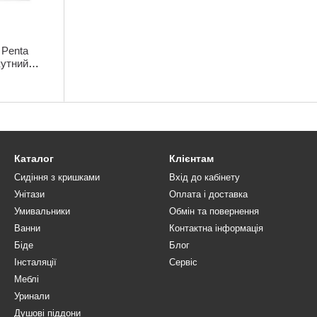
 Penta
кутний
Каталог
Клієнтам
Сидіння з кришками
Вхід до кабінету
Унітази
Оплата і доставка
Умивальники
Обмін та повернення
Ванни
Контактна інформація
Біде
Блог
Інсталяції
Сервіс
Меблі
Уринали
Душові піддони