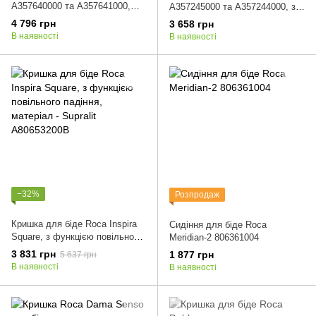
A357640000 та A357641000,
A357245000 та A357244000, з
A806640004
функцією повільного падіння
4 796 грн
3 658 грн
A8062A2004
В наявності
В наявності
−32%
Розпродаж
Кришка для біде Roca Inspira
Сидіння для біде Roca
Square, з функцією повільного
Meridian-2 806361004
падіння, матеріал - Supralit
3 831 грн
1 877 грн
5 637 грн
A80653200B
В наявності
В наявності