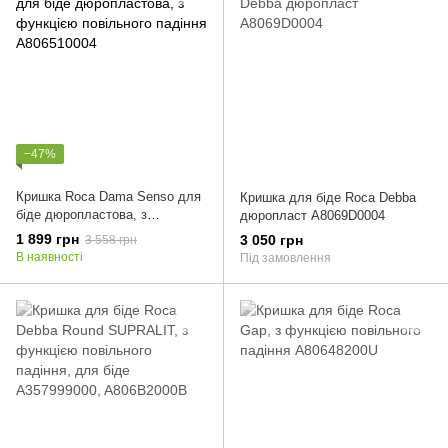
−47%
Кришка Roca Dama Senso для
Кришка для біде Roca Debba
біде дюропластова, з
дюропласт A8069D0004
функцією повільного падіння
1 899 грн
3 050 грн
3 558 грн
A806510004
В наявності
Під замовлення