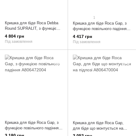
1
Кришка для біде Roca Debba
Кришка для біде Roca Gap, з
Round SUPRALIT, з функцією
функцією повільного падіння
повільного падіння, для біде
A80648200U
4 804 грн
4 417 грн
A357999000, A806B2000B
Під замовлення
Під замовлення
Кришка для біде Roca Gap, з
Кришка для біде Roca Gap,
функцією повільного падіння
для біде що монтується на
A806472004
підлозі A806470004
3 180 грн
2 052 грн