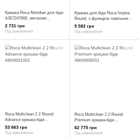
Кришка Roca Meridian для біде
Кришка для біде Roca Inspira
A357247000, металеві
Round, з функцією повільного
кріплення A8062AB004
падіння, матеріал - Supralit
2 731 грн
5 582 грн
A80652200B
Під замовлення
Під замовлення
Roca Multiclean 2.2 Round
Roca Multiclean 2.2 Round
Advance кришка-біде
Premium кришка-біде
A804001001
A804006001
53 663 грн
62 775 грн
Під замовлення
Під замовлення