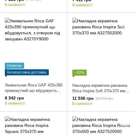
В наявності
В наявності
Новинка
Безкоштовна доставка
−32%
Умивальник Roca GAP 420x390
Накладна керамічна раковина
прямокутний що вбудовується,
Roca Inspira Soft 370x370 мм
з отвором під змішувач
A327502000
8 342 грн
11 536 грн
16 974 грн
A3270Y9000
В наявності
В наявності