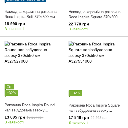
Накладна керамічна раковина
Накладна керамічна раковина
Roca Inspira Soft 370x500 мм
Roca Inspira Square 370x500
A327500000
мм A327530000
18 990 грн
22 770 грн
В наявності
В наявності
Хіт
−32%
−32%
Раковина Roca Inspira Round
Раковина Roca Inspira Square
напіввбудована зверху
напіввбудована зверху
370x550 мм A327527000
370x550 мм A327534000
13 095 грн
17 848 грн
19 267 грн
26 263 грн
В наявності
В наявності