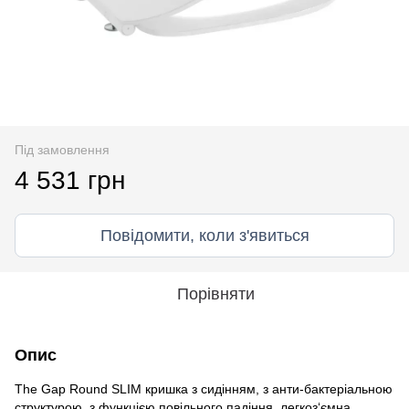
Під замовлення
4 531 грн
Повідомити, коли з'явиться
Порівняти
Опис
The Gap Round SLIM кришка з сидінням, з анти-бактеріальною
структурою, з функцією повільного падіння, легкоз‘ємна