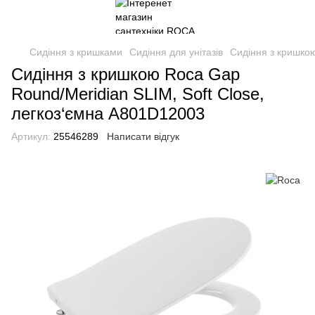
Сидіння з кришками
Сидіння для унітазів
Cидіння з кришкою
Cидіння з кришкою Roca Gap
Round/Meridian SLIM, Soft Close,
легкоз‘ємна A801D12003
Артикул:
25546289
Написати відгук