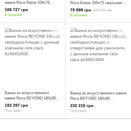
камня Roca Raina 159х79
Roca Ariane 165х75 овальная,
овальная, свободностоящая, с
свободностоящая, с донным
109 727 грн
75 999 грн
109 727 грн
донным клапаном click-clack
клапаном click-clack
В наличии
В наличии
A248466000
A248470000
Ванна из искусственного
Ванна из искусственного камня
камня Roca BEYOND 180x90
Roca BEYOND 180x90
свободностоящая с донным
свободностоящая, с
193 297 грн
232 216 грн
клапаном click-clack
отверстиями для смесителя, с
Под заказ
Под заказ
A248452000
донным клапаном click-clack
A248453000