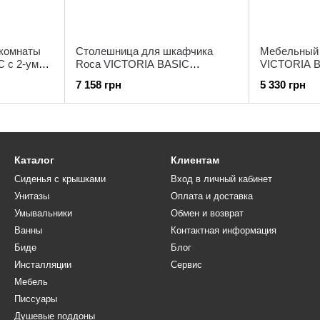
 комнаты
Столешница для шкафчика
Мебельный
 с 2-умя
Roca VICTORIA BASIC
VICTORIA B
MODULAR 120см, белый глянец
дверцы, бе
7 158 грн
5 330 грн
Каталог
Клиентам
Сиденья с крышками
Вход в личный кабинет
Унитазы
Оплата и доставка
Умывальники
Обмен и возврат
Ванны
Контактная информация
Биде
Блог
Инсталляции
Сервис
Мебель
Писсуары
Душевые поддоны