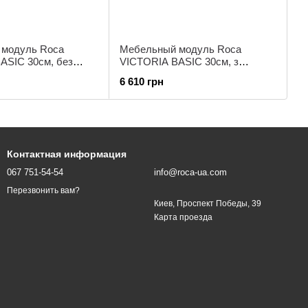
 модуль Roca
Мебельный модуль Roca
ASIC 30см, без
VICTORIA BASIC 30см, з
лый глянец
дверцей, белый глянец
6 610 грн
Контактная информация
067 751-54-54
info@roca-ua.com
Перезвонить вам?
Киев, Проспект Победы, 39
Карта проезда