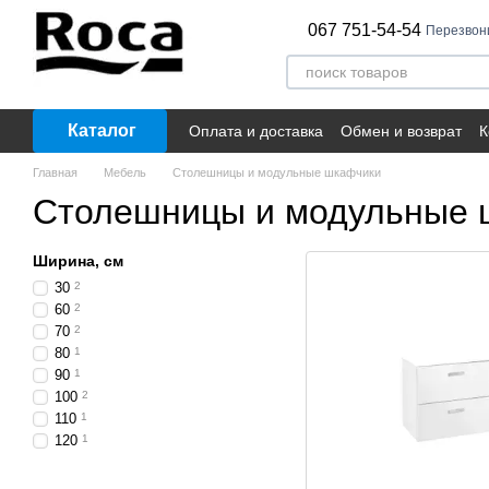
Перейти к основному контенту
067 751-54-54
Перезвон
Каталог
Оплата и доставка
Обмен и возврат
К
Главная
Мебель
Столешницы и модульные шкафчики
Столешницы и модульные 
Ширина, см
30
2
60
2
70
2
80
1
90
1
100
2
110
1
120
1