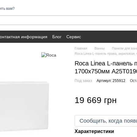
ить вам?
онтактная информация
Блог
Сервис
Главная
Ванны
Панели для ван
Roca Linea L-панель права, акриловая
Roca Linea L-панель 
1700х750мм A25T019
Под заказ
Артикул: 255912
Ост
19 669 грн
Сообщить, когда появ
Характеристики