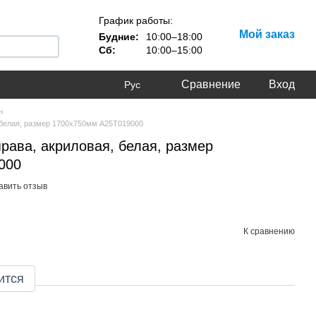
График работы:
Мой заказ
Будние:
10:00–18:00
Сб:
10:00–15:00
Сравнение
Вход
Рус
н
, белая, размер 1700х750мм A25T019000
права, акриловая, белая, размер
000
авить отзыв
К сравнению
ится