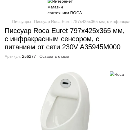
Писсуары
Писсуар Roca Euret 797х425х365 мм, с инфракра
Писсуар Roca Euret 797х425х365 мм,
с инфракрасным сенсором, с
питанием от сети 230V A35945M000
Артикул:
256277
Оставить отзыв