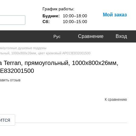
График работы:
Мой заказ
Будние:
10:00–18:00
Сб:
10:00–15:00
Сравнение
Вход
Рус
моуголные душевые поддоны
ольный, 1000х800х26мм, цвет кремовый AP013E832001500
 Terran, прямоугольный, 1000х800х26мм,
3E832001500
авить отзыв
К сравнению
ится