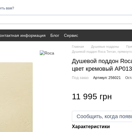
ить вам?
онтактная информация
Блог
Сервис
Главная
Душевые поддоны
Пря
Душевой поддон Roca Terran, прямоуг
Душевой поддон Roca
цвет кремовый AP01
Под заказ
Артикул: 256021
Ост
11 995 грн
Сообщить, когда появ
Характеристики