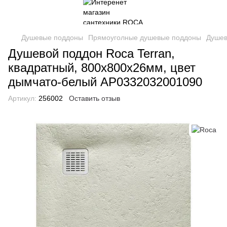
Душевые поддоны
Прямоуголные душевые поддоны
Душев
Душевой поддон Roca Terran,
квадратный, 800х800х26мм, цвет
дымчато-белый AP0332032001090
Артикул:
256002
Оставить отзыв