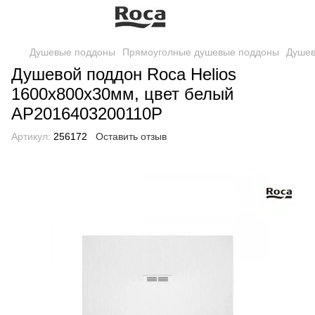
Душевые поддоны
Прямоуголные душевые поддоны
Душев
Душевой поддон Roca Helios
1600х800х30мм, цвет белый
AP2016403200110P
Артикул:
256172
Оставить отзыв