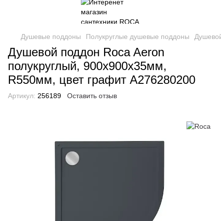
Душевые поддоны
Полукруглые душевые поддоны
Душевой
Душевой поддон Roca Aeron
полукруглый, 900х900х35мм,
R550мм, цвет графит A276280200
Артикул:
256189
Оставить отзыв