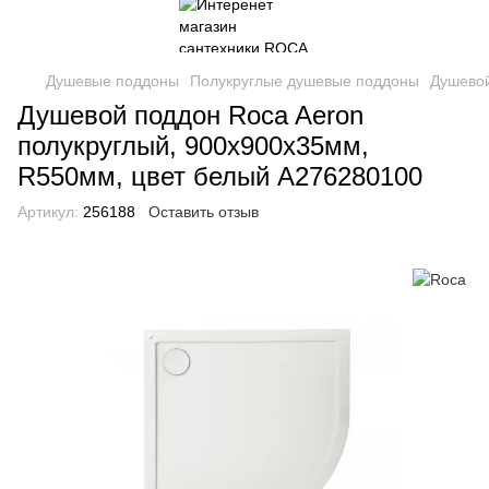
Душевые поддоны
Полукруглые душевые поддоны
Душевой
Душевой поддон Roca Aeron
полукруглый, 900х900х35мм,
R550мм, цвет белый A276280100
Артикул:
256188
Оставить отзыв