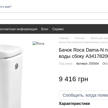
ить вам?
онтактная информация
Блог
Сервис
Главная
Унитазы
Бачки для ун
Бачок Roca Dama-N пристенного унитаза
Бачок Roca Dama-N пр
воды сбоку A3417820
Под заказ
Артикул: 255504
Ост
9 416 грн
Сообщить, когда появ
Характеристики