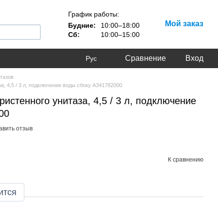
График работы:
Мой заказ
Будние:
10:00–18:00
Сб:
10:00–15:00
Сравнение
Вход
Рус
итазов
, 4,5 / 3 л, подключение воды сбоку A341782000
истенного унитаза, 4,5 / 3 л, подключение
00
авить отзыв
К сравнению
ится