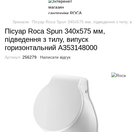
Уринали
Пісуар Roca Spun 340х575 мм, підведення з тилу,
Пісуар Roca Spun 340х575 мм,
підведення з тилу, випуск
горизонтальний A353148000
Артикул:
256279
Написати відгук