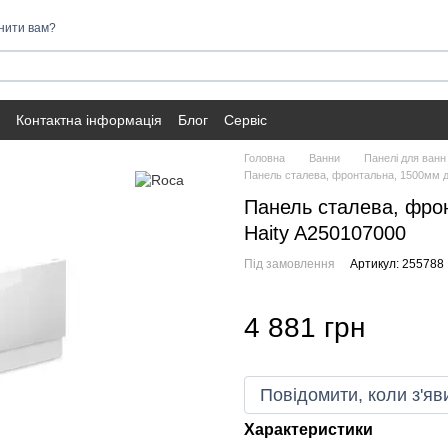
нити вам?
Контактна інформація
Блог
Сервіс
Головна
Ванни
Панелі для ванн
Панель сталева, фронтальна, 1500мм до
Панель сталева, фрон
Haity A250107000
Під замовлення
Артикул: 255788
4 881 грн
Повідомити, коли з'яв
Характеристики