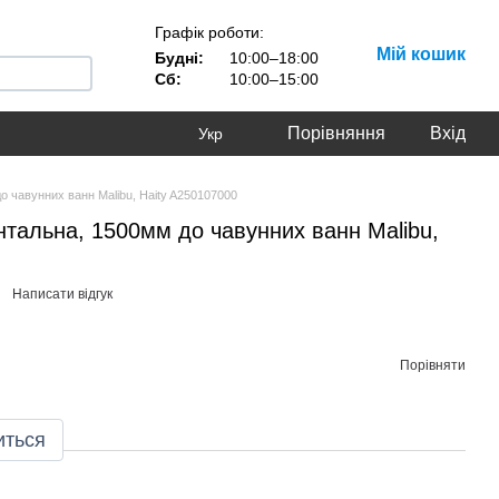
Графік роботи:
Мій кошик
Будні:
10:00–18:00
Сб:
10:00–15:00
Порівняння
Вхід
Укр
 чавунних ванн Malibu, Haity A250107000
тальна, 1500мм до чавунних ванн Malibu,
Написати відгук
Порівняти
иться