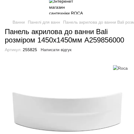
Ванни
Панелі для ванн
Панель акрилова до ванни Bali ро
Панель акрилова до ванни Bali
розміром 1450х1450мм A259856000
Артикул:
255825
Написати відгук