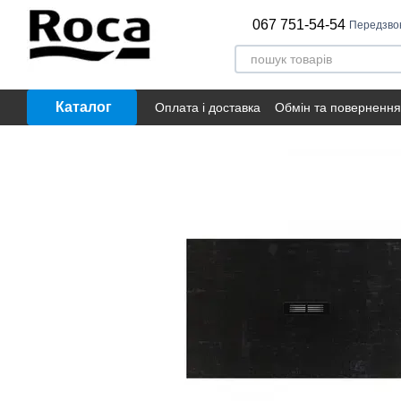
Перейти до основного контенту
067 751-54-54
Передзво
Каталог
Оплата і доставка
Обмін та повернення