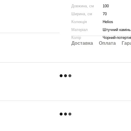
Довжина, см
100
Ширина, см
70
Колекція
Helios
Матеріал
Штучний камінь
Колір
Чорний-потерти
Доставка
Оплата
Гар