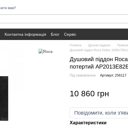
нити вам?
Контактна інформація
Блог
Сервіс
Головна
Душові піддони
Прямок
Душовий піддон Roca Helios 1000х700х
Душовий піддон Roca 
потертий AP2013E82
Під замовлення
Артикул: 256117
10 860 грн
Повідомити, коли з'яв
Характеристики