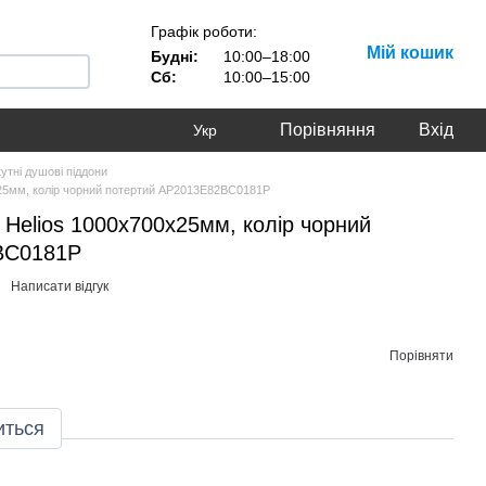
Графік роботи:
Мій кошик
Будні:
10:00–18:00
Сб:
10:00–15:00
Порівняння
Вхід
Укр
утні душові піддони
25мм, колір чорний потертий AP2013E82BC0181P
Helios 1000х700х25мм, колір чорний
BC0181P
Написати відгук
Порівняти
иться