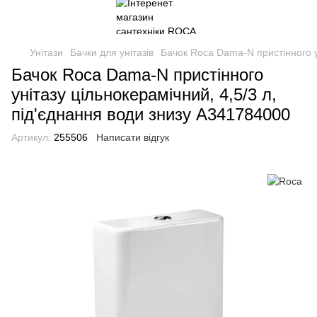
Унітази
Бачки для унітазів
Бачок Roca Dama-N пристінного у
Бачок Roca Dama-N пристінного
унітазу цільнокерамічний, 4,5/3 л,
під'єднання води знизу A341784000
Артикул:
255506
Написати відгук